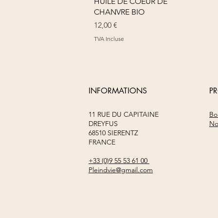
Aperçu rapide
HUILE DE COEUR DE
CHANVRE BIO
Prix
12,00 €
TVA Incluse
INFORMATIONS
P
11 RUE DU CAPITAINE
Bo
DREYFUS
No
68510 SIERENTZ
FRANCE
+33 (0)9 55 53 61 00
Pleindvie@gmail.com