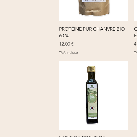
Aperçu rapide
PROTÉINE PUR CHANVRE BIO
G
60 %
E
Prix
P
12,00 €
4
TVA Incluse
T