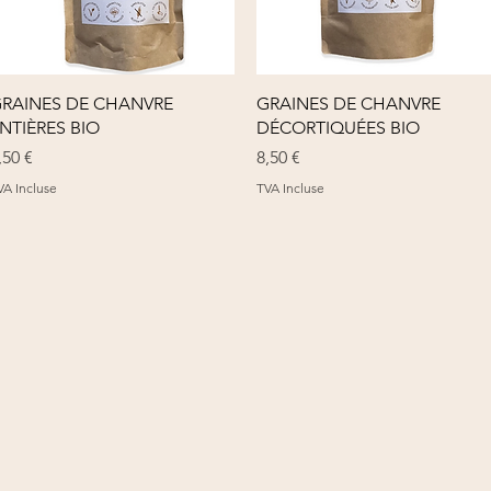
Aperçu rapide
Aperçu rapide
RAINES DE CHANVRE
GRAINES DE CHANVRE
NTIÈRES BIO
DÉCORTIQUÉES BIO
rix
Prix
,50 €
8,50 €
VA Incluse
TVA Incluse