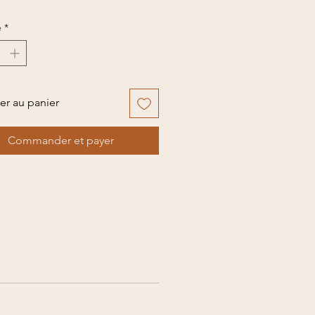
é
*
er au panier
Commander et payer