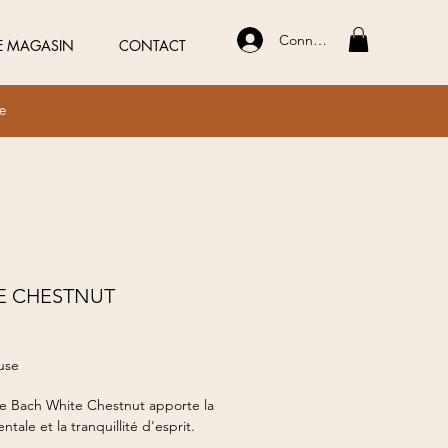
Connexion
E MAGASIN
CONTACT
ue
E CHESTNUT
x
use
 de Bach White Chestnut apporte la
ntale et la tranquillité d'esprit.