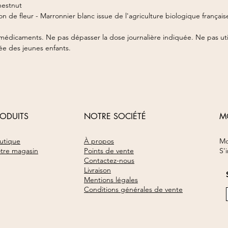
hestnut
on de fleur - Marronnier blanc issue de l'agriculture biologique français
 médicaments. Ne pas dépasser la dose journalière indiquée. Ne pas ut
tée des jeunes enfants.
RODUITS
NOTRE SOCIÉTÉ
M
utique
À propos
Mo
tre magasin
Points de vente​
S'
Contactez-nous
Livraison
Mentions légales
Conditions générales de vente