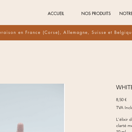
ACCUEIL
NOS PRODUITS
NOTR
vraison en France (Corse), Allemagne, Suisse et Belgiq
WHIT
Pri
8,50 €
TVA Incl
L'élixir
clarté me
10 ml