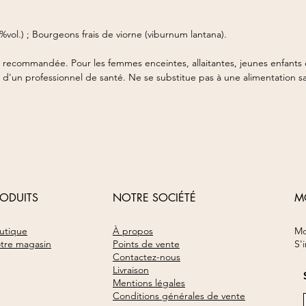
5%vol.) ; Bourgeons frais de viorne (viburnum lantana).
e recommandée. Pour les femmes enceintes, allaitantes, jeunes enfants 
 d'un professionnel de santé. Ne se substitue pas à une alimentation sa
RODUITS
NOTRE SOCIÉTÉ
M
utique
À propos
Mo
tre magasin
Points de vente​
S'
Contactez-nous
Livraison
Mentions légales
Conditions générales de vente