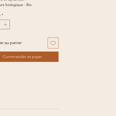
ure biologique - Bio
é
*
er au panier
Commander et payer