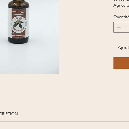
Agricult
30 ml
Quantit
Ajout
CRIPTION