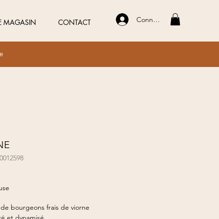
Connexion
E MAGASIN
CONTACT
ue
NE
00012598
ix
use
de bourgeons frais de viorne
é et dynamisé.