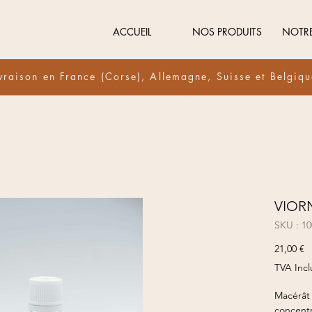
ACCUEIL
NOS PRODUITS
NOTR
vraison en France (Corse), Allemagne, Suisse et Belgiq
VIOR
SKU : 1
Pr
21,00 €
TVA Incl
Macérât 
concentr