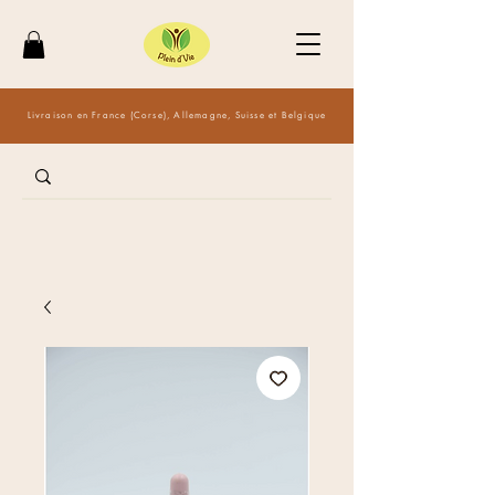
Livraison en France (Corse), Allemagne, Suisse et Belgique