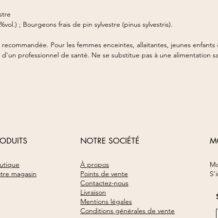
stre
vol.) ; Bourgeons frais de pin sylvestre (pinus sylvestris).
e recommandée. Pour les femmes enceintes, allaitantes, jeunes enfants 
 d'un professionnel de santé. Ne se substitue pas à une alimentation sa
RODUITS
NOTRE SOCIÉTÉ
M
utique
À propos
Mo
tre magasin
Points de vente​
S'
Contactez-nous
Livraison
Mentions légales
Conditions générales de vente