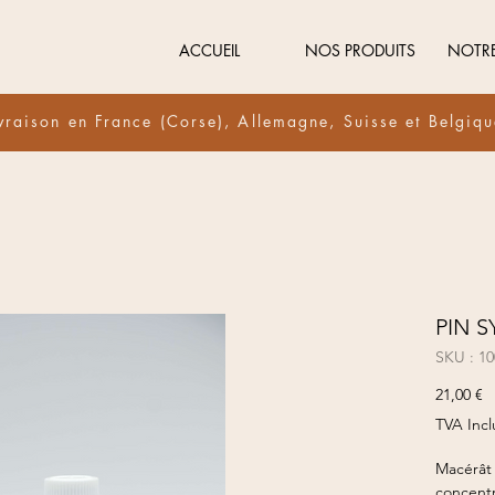
ACCUEIL
NOS PRODUITS
NOTR
vraison en France (Corse), Allemagne, Suisse et Belgiq
PIN S
SKU : 1
Pr
21,00 €
TVA Incl
Macérât 
concentr