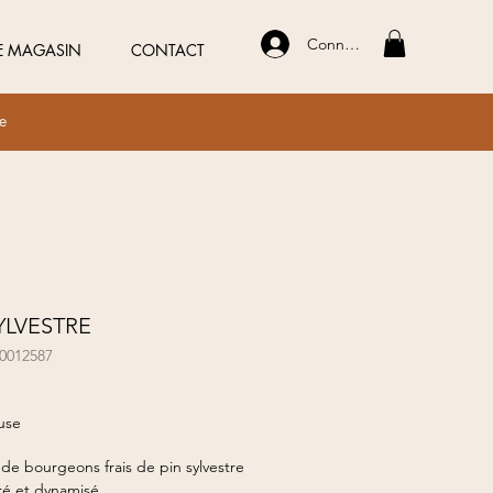
Connexion
E MAGASIN
CONTACT
ue
YLVESTRE
00012587
ix
use
de bourgeons frais de pin sylvestre
é et dynamisé.