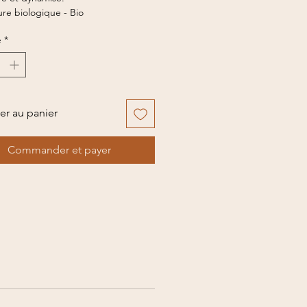
ure biologique - Bio
é
*
er au panier
Commander et payer