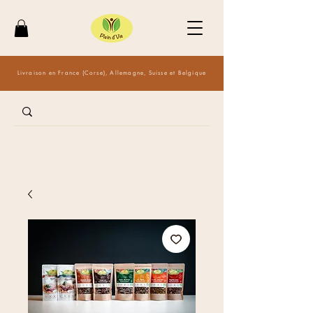
Livraison en France (Corse), Allemagne, Suisse et Belgique