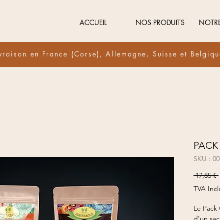
ACCUEIL
NOS PRODUITS
NOTR
vraison en France (Corse), Allemagne, Suisse et Belgiq
PACK
SKU : 00
 17,85 € 
TVA Incl
Le Pack
d'un sac