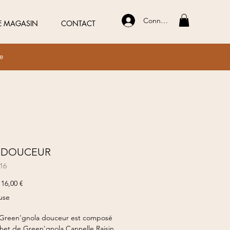
Connexion
E MAGASIN
CONTACT
ue
 DOUCEUR
16
Prix
Prix
16,00 €
original
promotionnel
use
 Green'gnola douceur est composé
het de Green'gnola Cannelle Raisin