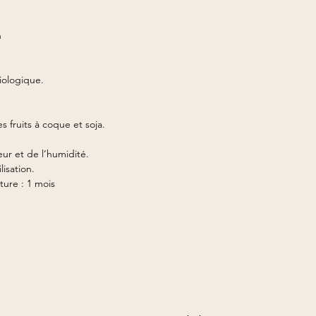
n
biologique.
es fruits à coque et soja.
eur et de l’humidité.
isation.
ure : 1 mois