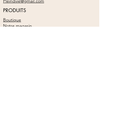
Pleindvie@gmail.com
langue. A renouveler plusieurs fois
des jeunes enfants.
par jour en fonction de votre
PRODUITS
Provenance :
France
prescription.
Boutique
Ou, préparer dans 1/2 litre d'eau
Notre magasin
minérale non gazeuse, 25 gouttes
d'élixir. Boire le contenu de la
NOTRE SOCIÉTÉ
bouteille en 4 ou 5 prises au long de
MON COMPTE
la journée en prenant soin d'agiter la
bouteille avant chaque prise.
Mon compte
S'inscrire
S'abonner à la newsletter
S'abonner
© 2026 Plein d'Vie. Créé par 25 Agency