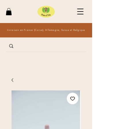
Livraison en France (Corse), Allemagne, Suisse et Belgique