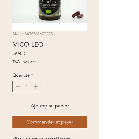
SKU : 8436561602278
MICO-LEO
Prix
59,90 €
TVA Incluse
Quantité
*
Ajouter au panier
Commander et payer
Mico-Leo est un complément