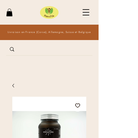
Livraison en France (Corse), Allemagne, Suisse et Belgique