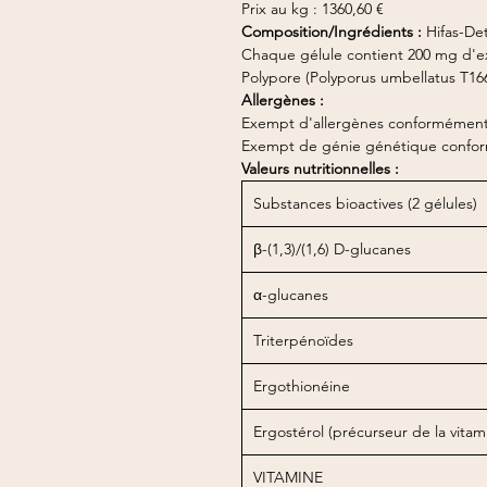
Prix au kg : 1360,60 €
Composition/Ingrédients :
Hifas-De
Chaque gélule contient 200 mg d'ex
Polypore (Polyporus umbellatus T16
Allergènes :
Exempt d'allergènes conformément 
Exempt de génie génétique confor
Valeurs nutritionnelles :
Substances bioactives (2 gélules)
β-(1,3)/(1,6) D-glucanes
α-glucanes
Triterpénoïdes
Ergothionéine
Ergostérol (précurseur de la vitam
VITAMINE