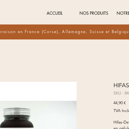
ACCUEIL
NOS PRODUITS
NOTR
vraison en France (Corse), Allemagne, Suisse et Belgiq
HIFA
SKU : 8
Pr
44,90 €
TVA Incl
Hifas-De
en gélul