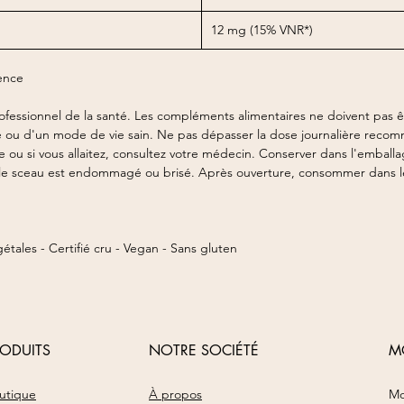
12 mg (15% VNR*)
rence
ofessionnel de la santé. Les compléments alimentaires ne doivent pas ê
bré ou d'un mode de vie sain. Ne pas dépasser la dose journalière reco
te ou si vous allaitez, consultez votre médecin. Conserver dans l'embal
 si le sceau est endommagé ou brisé. Après ouverture, consommer dans 
étales - Certifié cru - Vegan - Sans gluten
RODUITS
NOTRE SOCIÉTÉ
M
utique
À propos
Mo