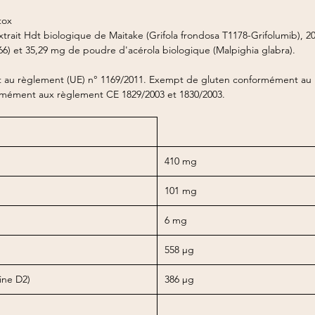
tox
trait Hdt biologique de Maitake (Grifola frondosa T1178-Grifolumib), 
66) et 35,29 mg de poudre d'acérola biologique (Malpighia glabra).
au règlement (UE) n° 1169/2011. Exempt de gluten conformément au r
mément aux règlement CE 1829/2003 et 1830/2003.
410 mg
101 mg
6 mg
558 µg
ine D2)
386 µg