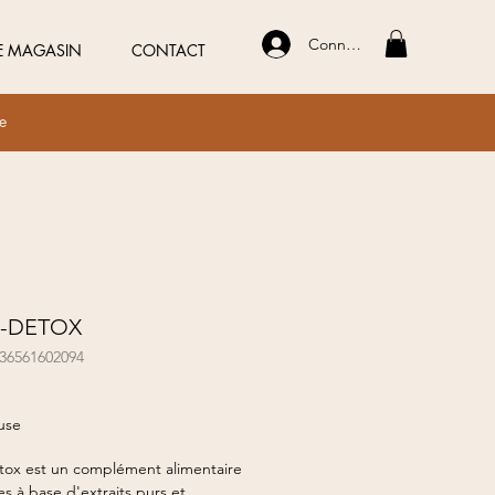
Connexion
E MAGASIN
CONTACT
ue
S-DETOX
436561602094
ix
use
tox est un complément alimentaire
es à base d'extraits purs et