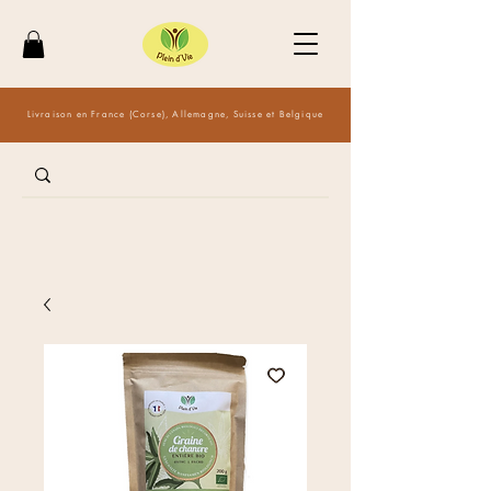
Livraison en France (Corse), Allemagne, Suisse et Belgique