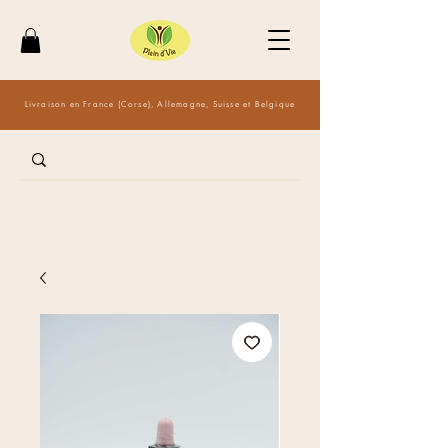
Livraison en France (Corse), Allemagne, Suisse et Belgique