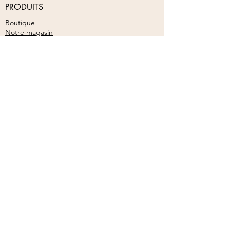
Ou, préparer dans 1/2 litre d'eau
PRODUITS
Provenance :
France
minérale non gazeuse, 25 gouttes
Boutique
d'élixir. Boire le contenu de la
Notre magasin
bouteille en 4 ou 5 prises au long de
la journée en prenant soin d'agiter la
NOTRE SOCIÉTÉ
bouteille avant chaque prise.
MON COMPTE
Mon compte
S'inscrire
S'abonner à la newsletter
S'abonner
© 2026 Plein d'Vie. Créé par 25 Agency
À propos