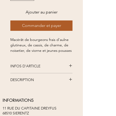
Ajouter au panier
Commander et payer
Macérât de bourgeons frais d'aulne
glutineux, de cassis, de charme, de
noisetier, de viorne et jeunes pousses
de ronce.
Agriculture biologique - Bio
INFOS D'ARTICLE
30 ml
Prix au kg : 833,33 €
DESCRIPTION
Composition/Ingrédients :
Complexe
Voies Respiratoires
Les biens faits du complexe Voies
Eau ; Glycérine végétale ; Alcool
Respiratoires
(25%vol.) ; Bourgeons frais d'aulne
INFORMATIONS
Les bourgeons contenus dans ce
glutineux (alnus glutinosa), de cassis
complexe contribuent à renforcer les
11 RUE DU CAPITAINE DREYFUS
(ribes nigrum), de charme (carpinus
capacités respiratoires, drainent et
68510 SIERENTZ
betulus), de noisetier (corylus