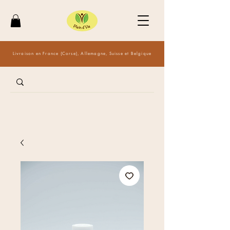
Livraison en France (Corse), Allemagne, Suisse et Belgique